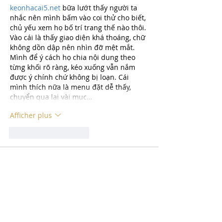
keonhacai5.net
 bữa lướt thấy người ta 
nhắc nên mình bấm vào coi thử cho biết, 
chủ yếu xem họ bố trí trang thế nào thôi. 
Vào cái là thấy giao diện khá thoáng, chữ 
không dồn dập nên nhìn đỡ mệt mắt. 
Mình để ý cách họ chia nội dung theo 
từng khối rõ ràng, kéo xuống vẫn nắm 
được ý chính chứ không bị loạn. Cái 
mình thích nữa là menu đặt dễ thấy, 
chuyển qua lại vài mục…
Afficher plus
J'aime
Répondre
savannapatt.er.s.on.7.0.4
22 juin
rophim
 hôm trước thấy mấy đứa bạn 
share nên mình ghé thử cho biết, kiểu 
vào xem giao diện ra sao thôi chứ chưa 
kịp “chấm” phim nào. Cảm giác đầu tiên 