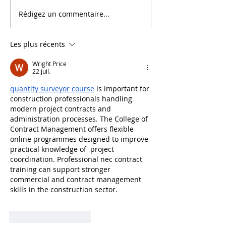
Rédigez un commentaire...
[Interview Inffo
[Interview Doce
Formation] “La Réalité
Découvrez l'ex
Virtuelle transforme
immersive pour
Les plus récents
radicalement
apprendre
l'apprentissage"
Wright Price
22 juil.
quantity surveyor course
 is important for 
construction professionals handling 
modern project contracts and 
administration processes. The College of 
Contract Management offers flexible 
online programmes designed to improve 
practical knowledge of  project 
coordination. Professional nec contract 
training can support stronger 
commercial and contract management 
skills in the construction sector.
J'aime
Répondre