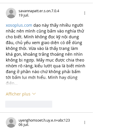
savannapatt.er.s.on.7.0.4
19 juil.
xosoplus.com
 dạo này thấy nhiều người 
nhắc nên mình cũng bấm vào nghía thử 
cho biết. Mình không đọc kỹ nội dung 
đâu, chủ yếu xem giao diện có dễ dùng 
không thôi. Vừa vào là thấy trang làm 
khá gọn, khoảng trắng thoáng nên nhìn 
không bị ngợp. Mấy mục được chia theo 
nhóm rõ ràng, kiểu lướt qua là biết mình 
đang ở phần nào chứ không phải bấm 
tới bấm lui mới hiểu. Mình hay dùng 
điện…
Afficher plus
J'aime
Répondre
uyenghomsoet.h.uy.e.n+abc123
06 juil.