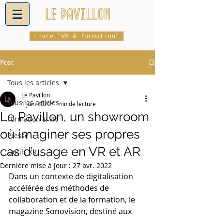
Livre "VR & formation"
Post
Tous les articles
Le Pavillon
Tous les articles
1 juin 2020
1 min de lecture
Le Pavillon, un showroom
Formation & VR
où imaginer ses propres
Presse
cas d’usage en VR et AR
Outils XR
Dernière mise à jour :
27 avr. 2022
Dans un contexte de digitalisation 
accélérée des méthodes de 
collaboration et de la formation, le 
magazine Sonovision, destiné aux 