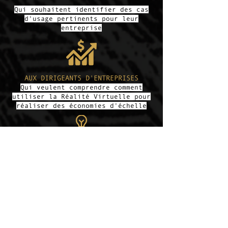
Qui souhaitent identifier des cas
d'usage pertinents pour leur
entreprise
AUX DIRIGEANTS D'ENTREPRISES
Qui veulent comprendre comment
utiliser la Réalité Virtuelle pour
réaliser des économies d'échelle
AUX FORMATEURS ET COACHES
Qui s'interrogent sur les
meilleures manières de mettre la
Réalité Virtuelle au service de
leur pratique
Ce que vous allez decouvrir