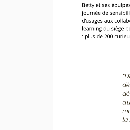
Betty et ses équipe
journée de sensibili
d’usages aux collab
learning du siège p
: plus de 200 curie
“D
dé
dé
d’
mo
la