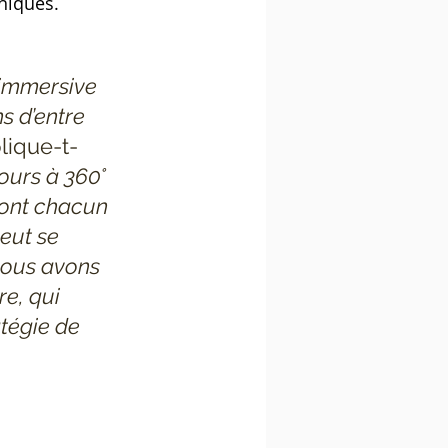
hiques. 
 immersive 
s d’entre 
lique-t-
ours à 360° 
dont chacun 
eut se 
nous avons 
e, qui 
atégie de 