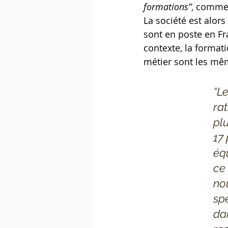
formations”
, commen
La société est alors
sont en poste en Fr
contexte, la formati
métier sont les mêm
“Le
rat
pl
17 
équ
ce
no
spé
da