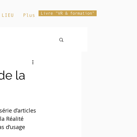
Livre "VR & formation"
 LIEU
Plus
de la
érie d’articles 
a Réalité 
as d’usage 