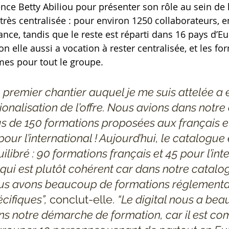
ce Betty Abiliou pour présenter son rôle au sein de l
 très centralisée : pour environ 1250 collaborateurs, e
ance, tandis que le reste est réparti dans 16 pays d’E
on elle aussi a vocation à rester centralisée, et les fo
es pour tout le groupe. 
 premier chantier auquel je me suis attelée a é
ionalisation de l’offre. Nous avions dans notr
us de 150 formations proposées aux français e
pour l’international ! Aujourd’hui, le catalogue 
ilibré : 90 formations français et 45 pour l’inte
 qui est plutôt cohérent car dans notre catalo
us avons beaucoup de formations réglementa
cifiques”, 
conclut-elle. 
“Le digital nous a be
ns notre démarche de formation, car il est co