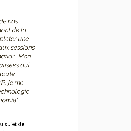
de nos 
ont de la 
pléter une 
aux sessions 
mation. Mon 
alisées qui 
toute 
R, je me 
 technologie 
onomie”
u sujet de 