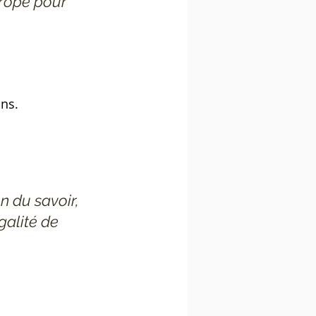
rope pour 
ns. 
 du savoir, 
galité de 