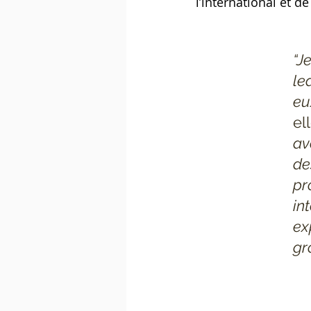
l’international et 
“J
le
eu
el
av
de
pr
in
ex
gr