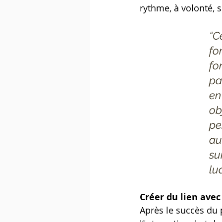
rythme, à volonté, s
“C
fo
fo
pa
en
ob
pe
au
su
lu
Créer du lien avec
Après le succès du 