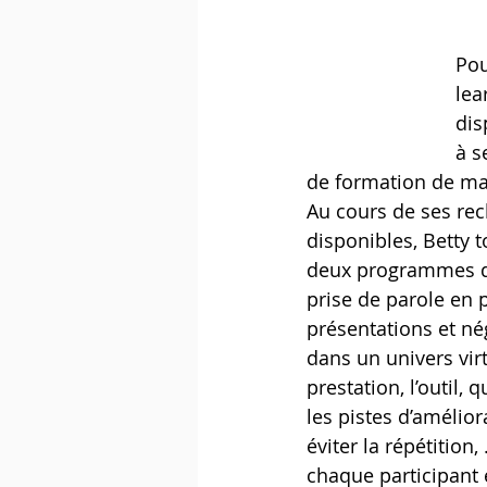
Pou
lea
dis
à s
de formation de man
Au cours de ses rec
disponibles, Betty t
deux programmes dan
prise de parole en 
présentations et nég
dans un univers virt
prestation, l’outil,
les pistes d’amélior
éviter la répétition,
chaque participant 