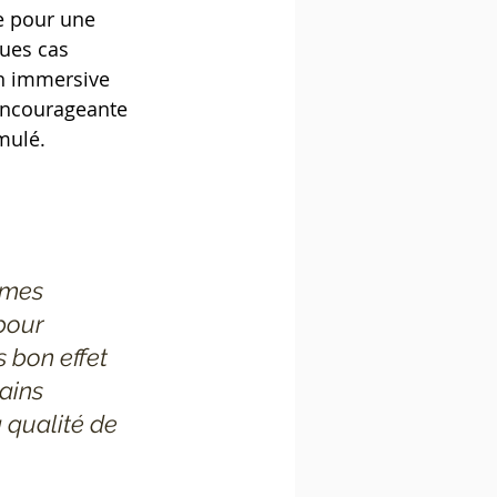
e pour une 
ques cas 
en immersive 
 encourageante 
mulé. 
mmes 
pour 
 bon effet 
ains 
qualité de 