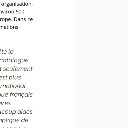
’organisation. 
nviron 500 
urope. Dans ce 
rmations 
té la 
e catalogue 
t seulement 
est plus 
rnational, 
gue français 
ires 
aucoup aidés 
mpliqué de 