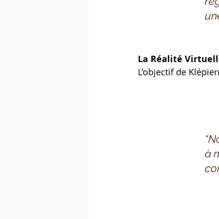
re
un
La Réalité Virtuel
L’objectif de Klépie
“N
à 
co