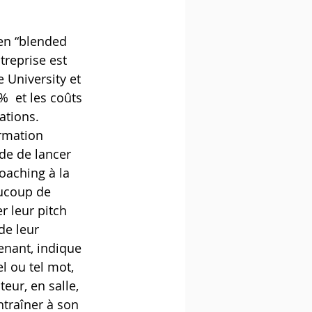
 en “blended 
treprise est 
 University et 
  et les coûts 
ations. 
rmation 
ide de lancer 
oaching à la 
aucoup de 
r leur pitch 
de leur 
enant, indique 
l ou tel mot, 
teur, en salle, 
ntraîner à son 