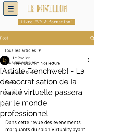
Livre "VR & formation"
Post
Tous les articles
Le Pavillon
Tous les articles
4 févr. 2020
1 min de lecture
[Article Frenchweb] - La
Formation & VR
démocratisation de la
Presse
réalité virtuelle passera
Outils XR
par le monde
professionnel
Dans cette revue des événements 
marquants du salon Virtuality ayant 